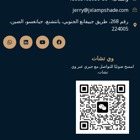
jerry@jxlampshade.com
رقم 268، طريق جييفانغ الجنوبي، يانتشنغ، جيانغسو، الصين،
224005
ف
ي
ل
و
ي
و
ي
ا
س
ت
ن
ت
ب
ي
ك
س
و
و
د
ا
وي تشات
ك
ب
إ
ب
ن
امسح ضوئيًا للتواصل مع جيري عبر وي
تشات.