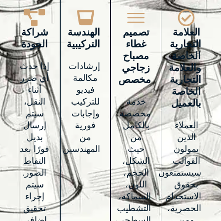
العلامة
تصميم
الهندسة
شراكة
التجارية
غطاء
التركيبية
الجودة
الخاصة
مصباح
إرشادات
إذا حدث
والعلامة
زجاجي
مكالمة
أي ضرر
التجارية
مخصص
فيديو
أثناء
الخاصة
خدمة
للتركيب
النقل،
بالعميل
مخصصة
وإجابات
سيتم
العملاء
بالكامل
فورية
إرسال
الذين
من
من
بديل
يمولون
حيث
المهندسين
فورًا بعد
القوالب
الشكل،
التقاط
سيستمتعون
الحجم،
الصور.
بحقوق
اللون،
سيتم
الاستخدام
السماكة،
إجراء
الحصرية،
التشطيب
تحقيق
ومن
السطحي،
إضافي