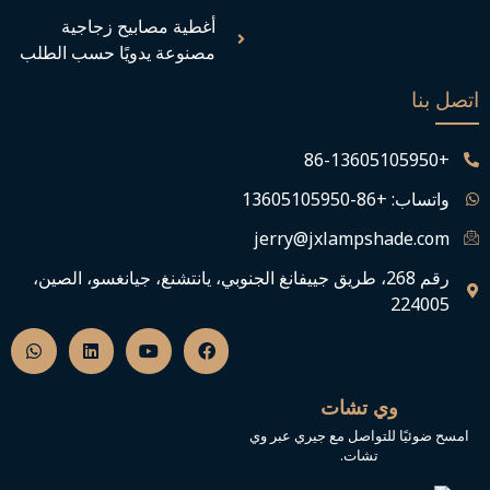
أغطية مصابيح زجاجية
مصنوعة يدويًا حسب الطلب
اتصل بنا
+86-13605105950
واتساب: +86-13605105950
jerry@jxlampshade.com
رقم 268، طريق جييفانغ الجنوبي، يانتشنغ، جيانغسو، الصين،
224005
ف
ي
ل
و
ي
و
ي
ا
س
ت
ن
ت
ب
ي
ك
س
و
و
د
ا
وي تشات
ك
ب
إ
ب
ن
امسح ضوئيًا للتواصل مع جيري عبر وي
تشات.