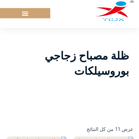
خطي
لى
لمحتوى
ظلة مصباح زجاجي
بوروسيلكات
عرض ⁦11⁩ من كل النتائج