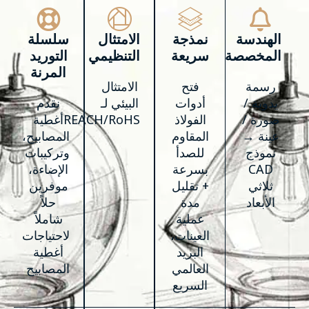
الهندسة
نمذجة
الامتثال
سلسلة
المخصصة
سريعة
التنظيمي
التوريد
المرنة
رسمة
فتح
الامتثال
يدوية /
أدوات
البيئي لـ
نقدم
صورة /
الفولاذ
REACH/RoHS
أغطية
عينة →
المقاوم
المصابيح،
نموذج
للصدأ
وتركيبات
CAD
بسرعة
الإضاءة،
ثلاثي
+ تقليل
موفرين
الأبعاد
مدة
حلاً
عملية
شاملاً
العينات،
لاحتياجات
البريد
أغطية
العالمي
المصابيح
السريع