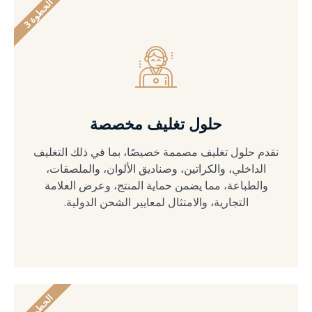
ا
3
ل
خ
ط
و
ة
حلول تغليف مخصصة
نقدم حلول تغليف مصممة خصيصًا، بما في ذلك التغليف
الداخلي، والكراتين، وصناديق الألوان، والملصقات،
والطباعة، مما يضمن حماية المنتج، وعرض العلامة
التجارية، والامتثال لمعايير الشحن الدولية.
ا
4