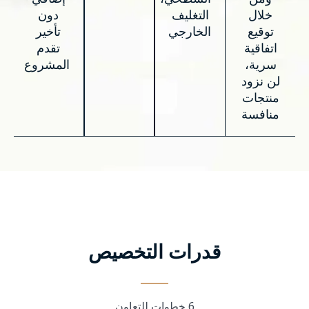
خلال
التغليف
دون
توقيع
الخارجي
تأخير
اتفاقية
تقدم
سرية،
المشروع
لن نزود
منتجات
منافسة
قدرات التخصيص
6 خطوات للتعاون