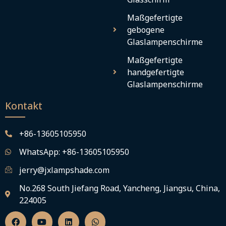
Maßgefertigte
gebogene
Glaslampenschirme
Maßgefertigte
handgefertigte
Glaslampenschirme
Kontakt
+86-13605105950
WhatsApp: +86-13605105950
jerry@jxlampshade.com
No.268 South Jiefang Road, Yancheng, Jiangsu, China,
224005
F
Y
L
W
a
o
i
h