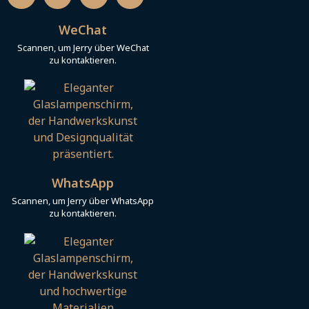
c
u
n
a
e
T
k
t
b
u
e
s
WeChat
o
b
d
a
o
e
i
p
Scannen, um Jerry über WeChat
k
n
p
zu kontaktieren.
WhatsApp
Scannen, um Jerry über WhatsApp
zu kontaktieren.