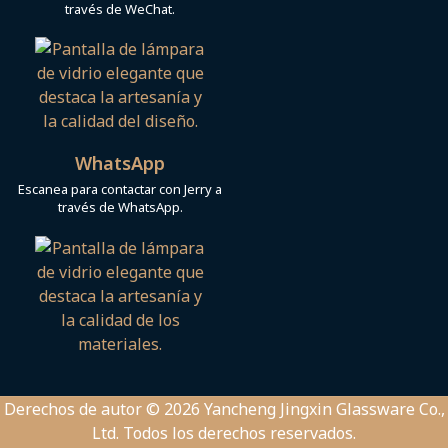
k
n
p
través de WeChat.
WhatsApp
Escanea para contactar con Jerry a
través de WhatsApp.
Derechos de autor © 2026 Yancheng Jingxin Glassware Co.,
Ltd. Todos los derechos reservados.