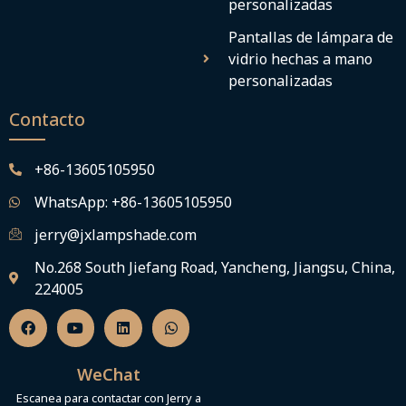
personalizadas
Pantallas de lámpara de
vidrio hechas a mano
personalizadas
Contacto
+86-13605105950
WhatsApp: +86-13605105950
jerry@jxlampshade.com
No.268 South Jiefang Road, Yancheng, Jiangsu, China,
224005
F
Y
L
W
a
o
i
h
c
u
n
a
e
T
k
t
b
u
e
s
WeChat
o
b
d
a
o
e
i
p
Escanea para contactar con Jerry a