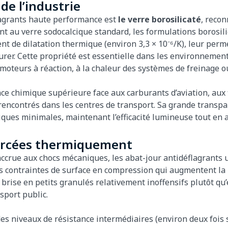
 de l’industrie
flagrants haute performance est
le verre borosilicaté
, reco
t au verre sodocalcique standard, les formulations borosil
ient de dilatation thermique (environ 3,3 × 10⁻⁶/K), leur per
urer. Cette propriété est essentielle dans les environnement
oteurs à réaction, à la chaleur des systèmes de freinage 
nce chimique supérieure face aux carburants d’aviation, aux 
rencontrés dans les centres de transport. Sa grande trans
tiques minimales, maintenant l’efficacité lumineuse tout en 
forcées thermiquement
accrue aux chocs mécaniques, les abat-jour antidéflagrants 
s contraintes de surface en compression qui augmentent la r
se brise en petits granulés relativement inoffensifs plutôt 
sport public.
s niveaux de résistance intermédiaires (environ deux fois s