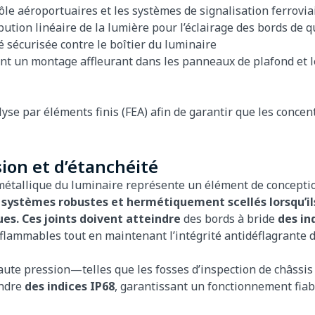
trôle aéroportuaires et les systèmes de signalisation ferrovia
bution linéaire de la lumière pour l’éclairage des bords de q
 sécurisée contre le boîtier du luminaire
ent un montage affleurant dans les panneaux de plafond et 
e par éléments finis (FEA) afin de garantir que les concen
sion et d’étanchéité
er métallique du luminaire représente un élément de conceptio
systèmes robustes et hermétiquement scellés lorsqu’ils 
es. Ces joints doivent atteindre
des bords à bride
des in
flammables tout en maintenant l’intégrité antidéflagrante de
ute pression—telles que les fosses d’inspection de châssis 
indre
des indices IP68
, garantissant un fonctionnement fia