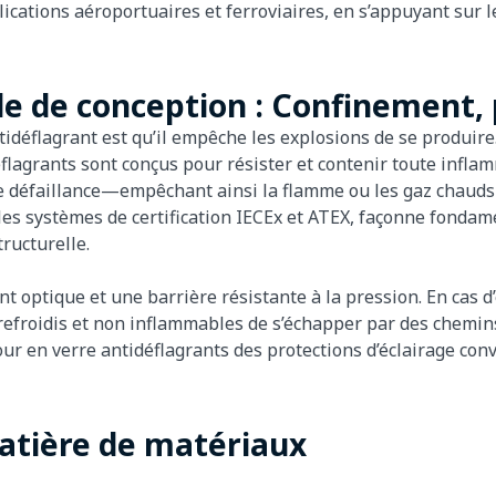
ications aéroportuaires et ferroviaires, en s’appuyant sur l
le de conception : Confinement,
idéflagrant est qu’il empêche les explosions de se produire
éflagrants sont conçus pour résister et contenir toute infl
e défaillance—empêchant ainsi la flamme ou les gaz chauds
 les systèmes de certification IECEx et ATEX, façonne fonda
ructurelle.
t optique et une barrière résistante à la pression. En cas d
z refroidis et non inflammables de s’échapper par des chemi
our en verre antidéflagrants des protections d’éclairage con
matière de matériaux