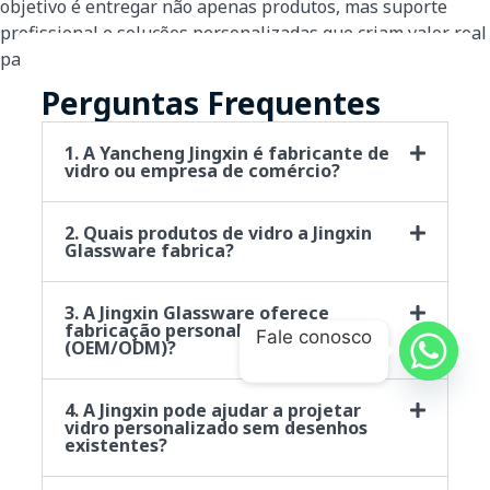
objetivo é entregar não apenas produtos, mas suporte
profissional e soluções personalizadas que criam valor real
para os clientes.
Perguntas Frequentes
1. A Yancheng Jingxin é fabricante de
vidro ou empresa de comércio?
2. Quais produtos de vidro a Jingxin
Glassware fabrica?
3. A Jingxin Glassware oferece
fabricação personalizada de vidro
Fale conosco
(OEM/ODM)?
4. A Jingxin pode ajudar a projetar
vidro personalizado sem desenhos
existentes?