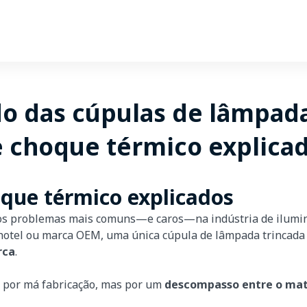
do das cúpulas de lâmpada
 e choque térmico explica
oque térmico explicados
os problemas mais comuns—e caros—na indústria de ilumina
 hotel ou marca OEM, uma única cúpula de lâmpada trincada
rca
.
s por má fabricação, mas por um
descompasso entre o mater