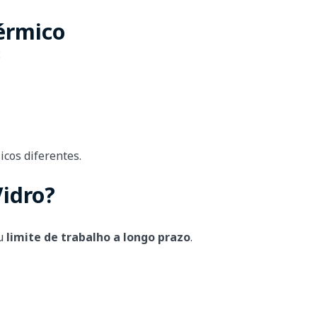
Térmico
:
cos diferentes.
idro?
eu
limite de trabalho a longo prazo
.