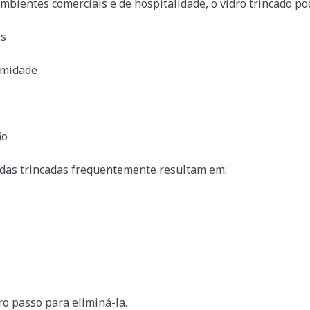
mbientes comerciais e de hospitalidade, o vidro trincado pod
is
rmidade
ão
adas trincadas frequentemente resultam em:
ro passo para eliminá-la.