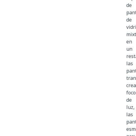
de
pant
de
vidr
mix
en
un
rest
las
pant
tra
cre
foco
de
luz,
las
pant
esm