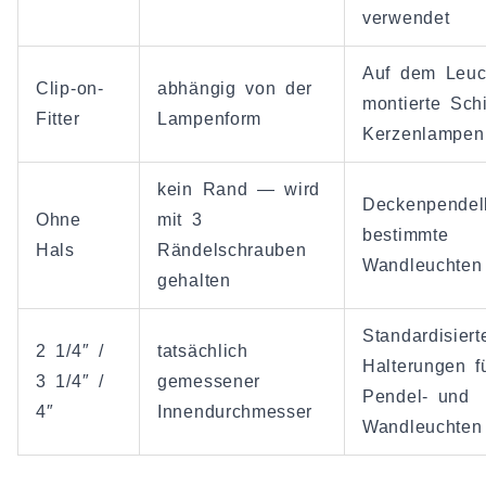
verwendet
Auf dem Leuch
Clip-on-
abhängig von der
montierte Sch
Fitter
Lampenform
Kerzenlampen
kein Rand — wird
Deckenpendell
Ohne
mit 3
bestimmte
Hals
Rändelschrauben
Wandleuchten
gehalten
Standardisiert
2 1/4″ /
tatsächlich
Halterungen f
3 1/4″ /
gemessener
Pendel- und
4″
Innendurchmesser
Wandleuchten