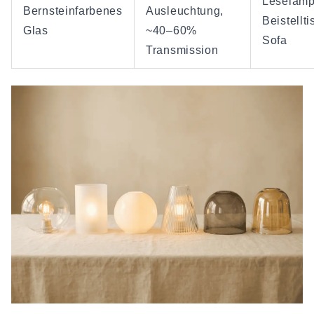
Leselamp
Bernsteinfarbenes
Ausleuchtung,
Beistellt
Glas
~40–60%
Sofa
Transmission