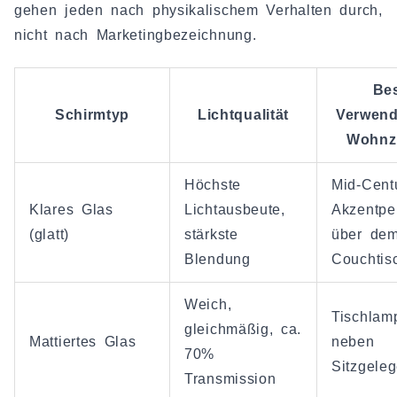
gehen jeden nach physikalischem Verhalten durch,
nicht nach Marketingbezeichnung.
Be
Schirmtyp
Lichtqualität
Verwen
Wohnz
Höchste
Mid-Cent
Klares Glas
Lichtausbeute,
Akzentpe
(glatt)
stärkste
über de
Blendung
Couchtis
Weich,
Tischlam
gleichmäßig, ca.
Mattiertes Glas
neben
70%
Sitzgele
Transmission