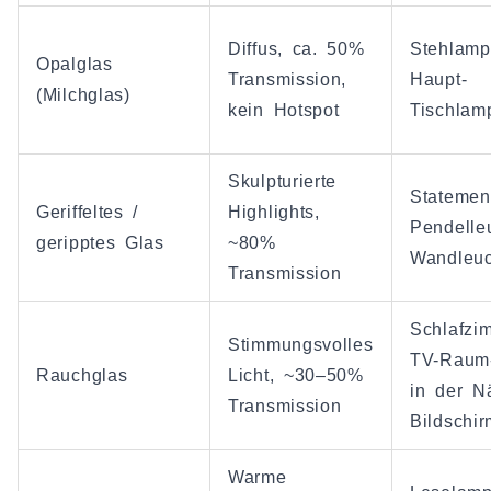
Diffus, ca. 50%
Stehlamp
Opalglas
Transmission,
Haupt-
(Milchglas)
kein Hotspot
Tischlam
Skulpturierte
Statemen
Geriffeltes /
Highlights,
Pendelle
geripptes Glas
~80%
Wandleuc
Transmission
Schlafzi
Stimmungsvolles
TV-Raum
Rauchglas
Licht, ~30–50%
in der N
Transmission
Bildschi
Warme