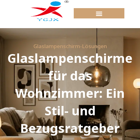
Zum
Inhalt
springen
Glaslampenschirm-Lösungen
Glaslampenschirme
für das
Wohnzimmer: Ein
Stil- und
Bezugsratgeber