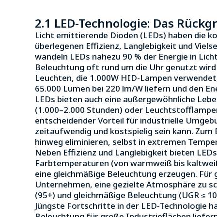
2.1 LED-Technologie: Das Rück
Licht emittierende Dioden (LEDs) haben die ko
überlegenen Effizienz, Langlebigkeit und Viels
wandeln LEDs nahezu 90 % der Energie in Licht
Beleuchtung oft rund um die Uhr genutzt wird 
Leuchten, die 1.000W HID-Lampen verwendet, 
65.000 Lumen bei 220 lm/W liefern und den En
LEDs bieten auch eine außergewöhnliche Leben
(1.000–2.000 Stunden) oder Leuchtstofflampen
entscheidender Vorteil für industrielle Umge
zeitaufwendig und kostspielig sein kann. Zum
hinweg eliminieren, selbst in extremen Tempe
Neben Effizienz und Langlebigkeit bieten LED
Farbtemperaturen (von warmweiß bis kaltweiß)
eine gleichmäßige Beleuchtung erzeugen. Für 
Unternehmen, eine gezielte Atmosphäre zu sch
(95+) und gleichmäßige Beleuchtung (UGR ≤ 10)
Jüngste Fortschritte in der LED-Technologie h
Beleuchtung für große Industrieflächen liefer