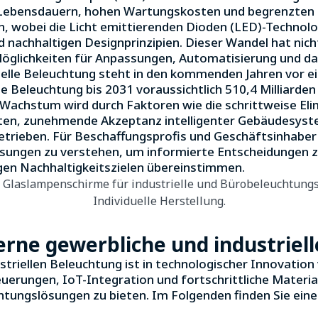
en Lebensdauern, hohen Wartungskosten und begrenzten
 wobei die Licht emittierenden Dioden (LED)-Technolog
d nachhaltigen Designprinzipien. Dieser Wandel hat nich
öglichkeiten für Anpassungen, Automatisierung und da
rielle Beleuchtung steht in den kommenden Jahren vor 
 Beleuchtung bis 2031 voraussichtlich 510,4 Milliarden
Wachstum wird durch Faktoren wie die schrittweise Elim
ten, zunehmende Akzeptanz intelligenter Gebäudesyst
rieben. Für Beschaffungsprofis und Geschäftsinhaber 
sungen zu verstehen, um informierte Entscheidungen zu t
gen Nachhaltigkeitszielen übereinstimmen.
rne gewerbliche und industriel
triellen Beleuchtung ist in technologischer Innovation
teuerungen, IoT-Integration und fortschrittliche Mater
chtungslösungen zu bieten. Im Folgenden finden Sie eine 
.