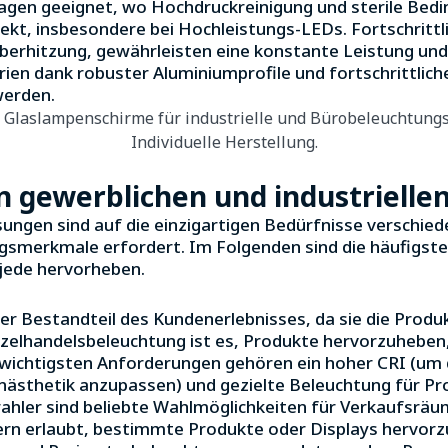
en geeignet, wo Hochdruckreinigung und sterile Bedin
pekt, insbesondere bei Hochleistungs-LEDs. Fortschrittl
erhitzung, gewährleisten eine konstante Leistung und
n dank robuster Aluminiumprofile und fortschrittlich
werden.
 gewerblichen und industrielle
sungen sind auf die einzigartigen Bedürfnisse verschie
smerkmale erfordert. Im Folgenden sind die häufigste
jede hervorheben.
der Bestandteil des Kundenerlebnisses, da sie die Pro
inzelhandelsbeleuchtung ist es, Produkte hervorzuhebe
 wichtigsten Anforderungen gehören ein hoher CRI (um 
nästhetik anzupassen) und gezielte Beleuchtung für P
ahler sind beliebte Wahlmöglichkeiten für Verkaufsräu
dlern erlaubt, bestimmte Produkte oder Displays hervor