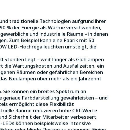
und traditionelle Technologien aufgrund ihrer
zu 90 % der Energie als Wärme verschwenden,
 gewerbliche und industrielle Räume – in denen
en. Zum Beispiel kann eine Fabrik mit 50
20W LED-Hochregalleuchten umsteigt, die
 Stunden liegt – weit länger als Glühlampen
t die Wartungskosten und Ausfallzeiten, ein
legenen Räumen oder gefährlichen Bereichen
 das Neulampen über mehr als ein Jahrzehnt
. Sie können ein breites Spektrum an
e genaue Farbdarstellung gewährleisten – und
s ermöglicht diese Flexibilität
strielle Räume reduzieren hohe CRI-Werte
nd Sicherheit der Mitarbeiter verbessert.
s-LEDs können beispielsweise intensive
Ecken oder blinde Flecken zu erzeugen. Einige