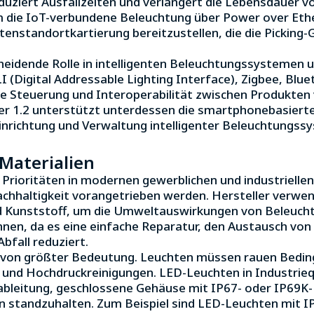
eduziert Ausfallzeiten und verlängert die Lebensdauer
 die IoT-verbundene Beleuchtung über Power over Eth
enstandortkartierung bereitzustellen, die die Picking-G
eidende Rolle in intelligenten Beleuchtungssystemen 
LI (Digital Addressable Lighting Interface), Zigbee, Bl
tale Steuerung und Interoperabilität zwischen Produkten
r 1.2 unterstützt unterdessen die smartphonebasierte
nrichtung und Verwaltung intelligenter Beleuchtungssys
 Materialien
e Prioritäten in modernen gewerblichen und industrielle
chhaltigkeit vorangetrieben werden. Hersteller verw
nd Kunststoff, um die Umweltauswirkungen von Beleuch
en, da es eine einfache Reparatur, den Austausch von
bfall reduziert.
t von größter Bedeutung. Leuchten müssen rauen Beding
 und Hochdruckreinigungen. LED-Leuchten in Industrieq
ableitung, geschlossene Gehäuse mit IP67- oder IP69K-
n standzuhalten. Zum Beispiel sind LED-Leuchten mit