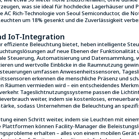
zeugen, was sie ideal für hochdecke Lagerhäuser und 
ie AC Rich-Technologie von Seoul Semiconductor, die No
euchten um 18% gesenkt und die Zuverlässigkeit verbes
nd IoT-Integration
 effiziente Beleuchtung bietet, heben intelligente Ste
euchtungslösungen auf neue Ebenen der Funktionalität un
rale Steuerung, Automatisierung und Datensammlung,
ieren und wertvolle Einblicke in die Raumnutzung gewi
chtsteuerungen umfassen Anwesenheitssensoren, Tage
tssensoren erkennen die menschliche Präsenz und schal
n Räumen vermieden wird – ein entscheidendes Merkma
erkehr. Tageslichtnutzungssysteme passen die Lichtint
gieverbrauch weiter, indem sie kostenloses, erneuerba
tstärke, sodass Unternehmen die Beleuchtung an spez
chtung einen Schritt weiter, indem sie Leuchten mit e
e Plattformen können Facility-Manager die Beleistungs
ngsprobleme erhalten – alles von einem mobilen Gerät