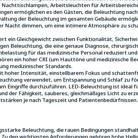
 Nachttischlampen, Arbeitsleuchten für Arbeitsberei
rungen ermöglichen es den Gästen, die Beleuchtung na
altung der Beleuchtung im gesamten Gebäude ermöglich
er Nacht dimmen, um eine intimere Atmosphäre zu schaf
t ein Gleichgewicht zwischen Funktionalität, Sicherhe
igen Beleuchtung, die eine genaue Diagnose, chirurgisch
enbelastung für das medizinische Personal reduziert u
ehören ein hoher CRI (um Hauttöne und medizinische Be
tung medizinischer Standards.
mit hoher Intensität, einstellbarem Fokus und schattenf
uchtung verwendet, um Entspannung und Schlaf zu förd
um Eingriffe durchzuführen. LED-Beleuchtung ist ideal 
 der Fähigkeit, sauberes, gleichmäßiges Licht zu erze
tstärken je nach Tageszeit und Patientenbedürfnissen.
ngsstarke Beleuchtung, die rauen Bedingungen standhal
n. Zu den wichtigsten Anforderungen gehören hohe Helli