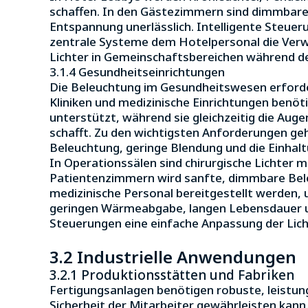
schaffen. In den Gästezimmern sind dimmbare
Entspannung unerlässlich. Intelligente Steue
zentrale Systeme dem Hotelpersonal die Verw
Lichter in Gemeinschaftsbereichen während d
3.1.4 Gesundheitseinrichtungen
Die Beleuchtung im Gesundheitswesen erforder
Kliniken und medizinische Einrichtungen benöt
unterstützt, während sie gleichzeitig die Aug
schafft. Zu den wichtigsten Anforderungen g
Beleuchtung, geringe Blendung und die Einhal
In Operationssälen sind chirurgische Lichter 
Patientenzimmern wird sanfte, dimmbare Bele
medizinische Personal bereitgestellt werden, 
geringen Wärmeabgabe, langen Lebensdauer und
Steuerungen eine einfache Anpassung der Lich
3.2 Industrielle Anwendungen
3.2.1 Produktionsstätten und Fabriken
Fertigungsanlagen benötigen robuste, leistu
Sicherheit der Mitarbeiter gewährleisten kan