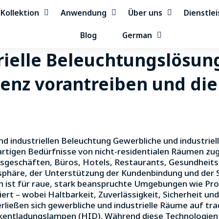
Kollektion
Anwendung
Über uns
Dienstle
Blog
German
rielle Beleuchtungslösun
zienz vorantreiben und di
und industriellen Beleuchtung Gewerbliche und industrie
artigen Bedürfnisse von nicht-residentialen Räumen zu
sgeschäften, Büros, Hotels, Restaurants, Gesundheits
sphäre, der Unterstützung der Kundenbindung und der 
en ist für raue, stark beanspruchte Umgebungen wie Pro
iert – wobei Haltbarkeit, Zuverlässigkeit, Sicherheit u
erließen sich gewerbliche und industrielle Räume auf tr
kentladungslampen (HID). Während diese Technologien