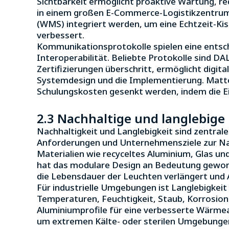
Sichtbarkeit ermöglicht proaktive Wartung, r
in einem großen E-Commerce-Logistikzentrum
(WMS) integriert werden, um eine Echtzeit-Kist
verbessert.
Kommunikationsprotokolle spielen eine entsch
Interoperabilität. Beliebte Protokolle sind DA
Zertifizierungen überschritt, ermöglicht digi
Systemdesign und die Implementierung. Matte
Schulungskosten gesenkt werden, indem die Ei
2.3 Nachhaltige und langlebige
Nachhaltigkeit und Langlebigkeit sind zentral
Anforderungen und Unternehmensziele zur Na
Materialien wie recyceltes Aluminium, Glas u
hat das modulare Design an Bedeutung gewonn
die Lebensdauer der Leuchten verlängert und A
Für industrielle Umgebungen ist Langlebigkei
Temperaturen, Feuchtigkeit, Staub, Korrosion
Aluminiumprofile für eine verbesserte Wärme
um extremen Kälte- oder sterilen Umgebunge