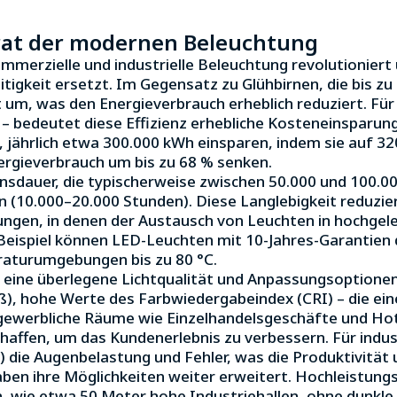
grat der modernen Beleuchtung
mmerzielle und industrielle Beleuchtung revolutioniert 
eitigkeit ersetzt. Im Gegensatz zu Glühbirnen, die bis 
 um, was den Energieverbrauch erheblich reduziert. Für
– bedeutet diese Effizienz erhebliche Kosteneinsparung
jährlich etwa 300.000 kWh einsparen, indem sie auf 3
ergieverbrauch um bis zu 68 % senken.
sdauer, die typischerweise zwischen 50.000 und 100.000
 (10.000–20.000 Stunden). Diese Langlebigkeit reduzier
bungen, in denen der Austausch von Leuchten in hochge
 Beispiel können LED-Leuchten mit 10-Jahres-Garantien
raturumgebungen bis zu 80 °C.
s eine überlegene Lichtqualität und Anpassungsoptionen
, hohe Werte des Farbwiedergabeindex (CRI) – die ein
gewerbliche Räume wie Einzelhandelsgeschäfte und Hotel
affen, um das Kundenerlebnis zu verbessern. Für indu
 die Augenbelastung und Fehler, was die Produktivität u
aben ihre Möglichkeiten weiter erweitert. Hochleistung
n, wie etwa 50 Meter hohe Industriehallen, ohne dunkle 