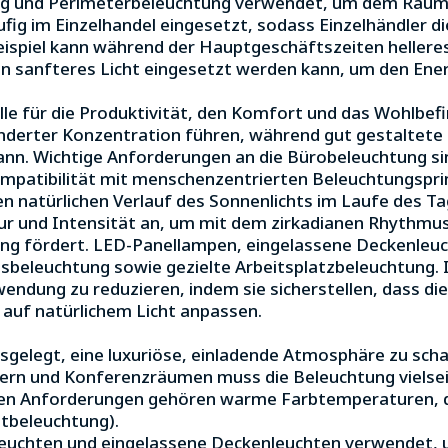
g und Perimeterbeleuchtung verwendet, um dem Raum Ti
fig im Einzelhandel eingesetzt, sodass Einzelhändler d
ispiel kann während der Hauptgeschäftszeiten hellere
 sanfteres Licht eingesetzt werden kann, um den Ener
le für die Produktivität, den Komfort und das Wohlbefi
nderter Konzentration führen, während gut gestaltete
kann. Wichtige Anforderungen an die Bürobeleuchtung s
ompatibilität mit menschenzentrierten Beleuchtungsprin
n natürlichen Verlauf des Sonnenlichts im Laufe des 
 und Intensität an, um mit dem zirkadianen Rhythmus 
 fördert. LED-Panellampen, eingelassene Deckenleucht
beleuchtung sowie gezielte Arbeitsplatzbeleuchtung. 
ndung zu reduzieren, indem sie sicherstellen, dass die
 auf natürlichem Licht anpassen.
usgelegt, eine luxuriöse, einladende Atmosphäre zu scha
ern und Konferenzräumen muss die Beleuchtung vielsei
sten Anforderungen gehören warme Farbtemperaturen, 
tbeleuchtung).
leuchten und eingelassene Deckenleuchten verwendet, 