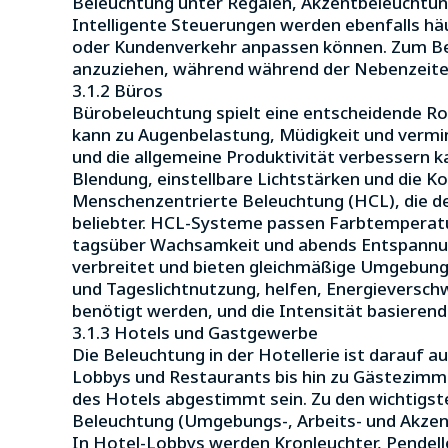
Beleuchtung unter Regalen, Akzentbeleuchtun
Intelligente Steuerungen werden ebenfalls häu
oder Kundenverkehr anpassen können. Zum Be
anzuziehen, während während der Nebenzeiten
3.1.2 Büros
Bürobeleuchtung spielt eine entscheidende Rol
kann zu Augenbelastung, Müdigkeit und vermi
und die allgemeine Produktivität verbessern 
Blendung, einstellbare Lichtstärken und die K
Menschenzentrierte Beleuchtung (HCL), die de
beliebter. HCL-Systeme passen Farbtemperatur
tagsüber Wachsamkeit und abends Entspannung
verbreitet und bieten gleichmäßige Umgebungs
und Tageslichtnutzung, helfen, Energieverschwe
benötigt werden, und die Intensität basierend
3.1.3 Hotels und Gastgewerbe
Die Beleuchtung in der Hotellerie ist darauf a
Lobbys und Restaurants bis hin zu Gästezimm
des Hotels abgestimmt sein. Zu den wichtig
Beleuchtung (Umgebungs-, Arbeits- und Akzen
In Hotel-Lobbys werden Kronleuchter, Pendel