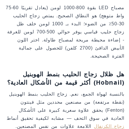
مصباح LED بقوة 800-1000 لومن (يعادل تقريبًا 60-75
واط متوهج) هو النطاق الصحيح. يمتص زجاج الحليب
30-50٪ من الضوء؛ البدء بـ 1000 لومن خلف ظل
زجاج حليب قياسي يوفر حوالي 500-700 لومن للغرفة
- إضاءة محيطة مريحة لمصباح طاولة. اختر اللون
الأبيض الدافئ (2700 كلفن) للحصول على جمالية
الفترة الصحيحة.
هل ظلال زجاج الحليب بنمط الهوبنيل
(Hobnail) أكثر قيمة من الأشكال العادية؟
بالنسبة لهواة الجمع، نعم. زجاج الحليب بنمط الهوبنيل
(نقطة مرتفعة) من مصنعين محددين مثل فينتون
(Fenton) يحقق علاوة سعرية كبيرة على الأشكال
العادية في سوق التحف — مشابه لكيفية تحقيق أنماط
زجاج الكرنفال
اللامعة علاوات من نفس المصنعين.