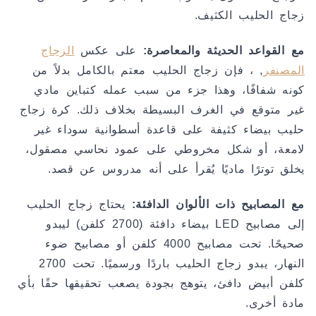
زجاج الحليب الكثيف.
مع القواعد الحديثة والمعاصرة:
على عكس
الزجاج
المصنفر
, ، فإن زجاج الحليب معتم بالكامل بدلاً من
كونه شفافًا، وهذا جزء من سبب عمله كتباين مادي
غير متوقع في الغرف البسيطة بخلاف ذلك. كرة زجاج
حليب بيضاء كثيفة على قاعدة أسطوانية سوداء غير
لامعة، أو شكل مخروطي على عمود نحاسي مصقول،
يخلق توترًا ماديًا يُقرأ على أنه مدروس عن قصد.
مع المصابيح ذات الألوان الدافئة:
يحتاج زجاج الحليب
إلى مصابيح LED بيضاء دافئة (2700 كلفن) ليبدو
صحيحًا. تحت مصابيح 4000 كلفن أو مصابيح ضوء
النهار، يبدو زجاج الحليب باردًا ورسميًا. تحت 2700
كلفن أبيض دافئ، يتوهج بجودة يصعب تحقيقها حقًا بأي
مادة أخرى.