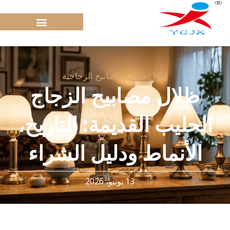
خطي
لى
لمحتوى
حلول ظلال المصابيح الزجاجية
ظلال مصابيح الزجاج
الحليب القديمة: التاريخ،
الأنماط ودليل الشراء
13 يونيو، 2026