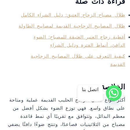
قراءة ذات صلة
ظلال مصباح الزجاج العتيق: دليل الشراء الكامل
ظلال المصابيح الزجاجية القديمة لمصابيح الطاولة
أغطية زجاج العنبر العتيقة للمصباح: الضوء
الدافئ، أنماط الفترة ودليل الشراء
كيفية التعرف على ظلال المصابيح الزجاجية
القديمة
الخلاصة
اتصل بنا
أكثر أنواع ظلال الزجاج الحليب القديمة عملية ومتاحة
على نطاق واسع. فهي توزع الضوء بشكل أفضل من
معظم البدائل، وتتوافق مع تقريبًا أي نمط قاعدة
مصباح من الثلاثينيات فصاعدًا، وتنتج ضوءًا دافئًا يضفي