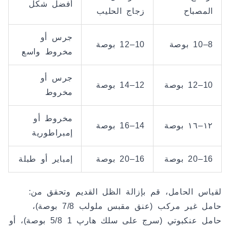
أفضل شكل
المصباح
زجاج الحليب
جرس أو
8–10 بوصة
10–12 بوصة
مخروط واسع
جرس أو
10–12 بوصة
12–14 بوصة
مخروط
مخروط أو
١٢–١٦ بوصة
14–16 بوصة
إمبراطورية
16–20 بوصة
16–20 بوصة
إمباير أو طبلة
لقياس الحامل، قم بإزالة الظل القديم وتحقق من:
حامل غير مركب (عنق مقبس ملولب 7/8 بوصة)،
حامل عنكبوتي (سرج على سلك هارپ 1 5/8 بوصة)، أو