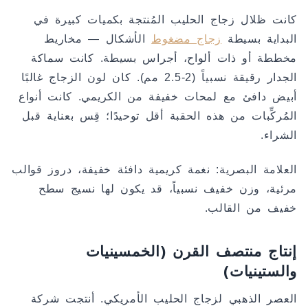
كانت ظلال زجاج الحليب المُنتجة بكميات كبيرة في
البداية بسيطة
زجاج مضغوط
الأشكال — مخاريط
مخططة أو ذات ألواح، أجراس بسيطة. كانت سماكة
الجدار رقيقة نسبياً (2-2.5 مم). كان لون الزجاج غالبًا
أبيض دافئ مع لمحات خفيفة من الكريمي. كانت أنواع
المُركِّبات من هذه الحقبة أقل توحيدًا؛ قِس بعناية قبل
الشراء.
العلامة البصرية: نغمة كريمية دافئة خفيفة، دروز قوالب
مرئية، وزن خفيف نسبياً، قد يكون لها نسيج سطح
خفيف من القالب.
إنتاج منتصف القرن (الخمسينيات
والستينيات)
العصر الذهبي لزجاج الحليب الأمريكي. أنتجت شركة