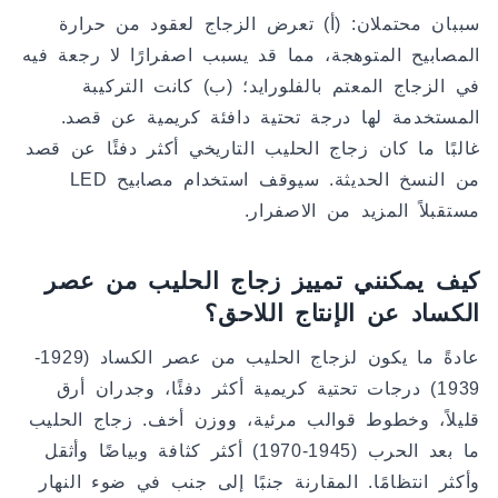
سببان محتملان: (أ) تعرض الزجاج لعقود من حرارة
المصابيح المتوهجة، مما قد يسبب اصفرارًا لا رجعة فيه
في الزجاج المعتم بالفلورايد؛ (ب) كانت التركيبة
المستخدمة لها درجة تحتية دافئة كريمية عن قصد.
غالبًا ما كان زجاج الحليب التاريخي أكثر دفئًا عن قصد
من النسخ الحديثة. سيوقف استخدام مصابيح LED
مستقبلاً المزيد من الاصفرار.
كيف يمكنني تمييز زجاج الحليب من عصر
الكساد عن الإنتاج اللاحق؟
عادةً ما يكون لزجاج الحليب من عصر الكساد (1929-
1939) درجات تحتية كريمية أكثر دفئًا، وجدران أرق
قليلاً، وخطوط قوالب مرئية، ووزن أخف. زجاج الحليب
ما بعد الحرب (1945-1970) أكثر كثافة وبياضًا وأثقل
وأكثر انتظامًا. المقارنة جنبًا إلى جنب في ضوء النهار