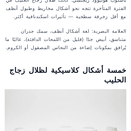
بأسلوب هوليوود ريجنسي. كانت ظلال زجاج الحليب في
الفترة المتأخرة تتجه نحو أشكال مخاريط وطبول أنظف
مع أقل زخرفة سطحية — تأثيرات اسكندنافية أكثر.
العلامة البصرية: لغة أشكال أنظف، سمك جدران
متناسق، أبيض جدًا (قليل من اللمحات الدافئة)، غالبًا ما
يُرافق بمكونات إضاءة من النحاس المصقول أو الكروم.
خمسة أشكال كلاسيكية لظلال زجاج
الحليب