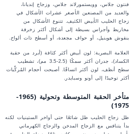
فنتون جلاس، وويستمورلاند جلاس، وزجاج إنديانا،
والعديد من المصنعين الأصغر عشرات الأشكال في
زجاج الحليب الأبيض الكثيف. تتنوع الأشكال من
مخاريط وأجراس بسيطة إلى أشكال أكثر زخرفة
بنقوش هوبنيل، أو حواف مجعدة، أو أسطح ذات ألواح.
العلامة البصرية: لون أبيض أكثر كثافة (أبرد من حقبة
الكساد)، جدران أكثر سمكًا (2.5-3.5 مم)، تشطيب
سطح أنظف، لون أكثر اتساقًا. أصبحت أحجام المُركِّبات
أكثر توحيدًا إلى أونو وسبايدر.
متأخر الحقبة المتوسطة وتحولية (1965-
1975)
ظل زجاج الحليب ظل شائعًا حتى أواخر الستينيات لكنه
بدأ يتنافس مع الزجاج المدخن والزجاج الكهرماني