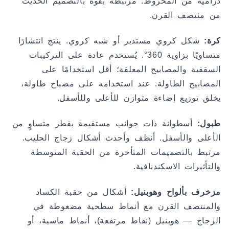
درامية من المخروط. مرتبطة بقوة بالتصميم الحديث
من منتصف القرن.
كرة:
شكل كروي مستدير أو شبه كروي. ينتج انتشارًا
متساويًا بزاوية 360°. يُستخدم عادة على التركيبات
السقفية والمصابيح المعلقة؛ أقل استخدامًا على
المصابيح الطاولة. عند استخدامه على مصباح طاولة،
يخلق توزيع إضاءة متوازن للأعلى وللأسفل.
طبول:
أسطوانة ذات جوانب مستقيمة بقطر متساوٍ من
الأعلى والأسفل. أنظف وأحدث أشكال زجاج الحليب.
مرتبط بالتصميمات المتأخرة من الحقبة المتوسطة
والتأثيرات الاسكندنافية.
مزخرف بألواح وهوبنيل:
أشكال من حقبة الكساد
والمنتصف القرن مع أنماط سطحية مضغوطة في
الزجاج — هوبنيل (نقاط مرتفعة)، أنماط ماسية، أو