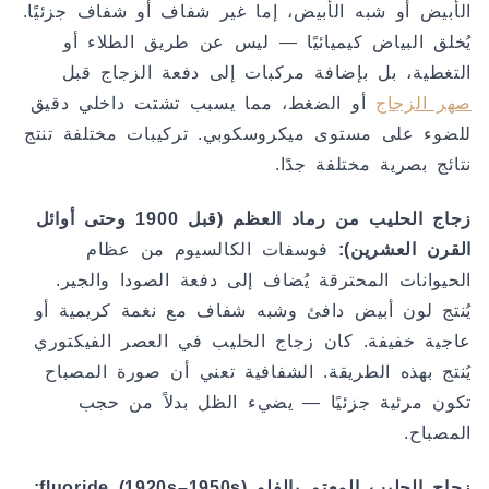
الأبيض أو شبه الأبيض، إما غير شفاف أو شفاف جزئيًا.
يُخلق البياض كيميائيًا — ليس عن طريق الطلاء أو
التغطية، بل بإضافة مركبات إلى دفعة الزجاج قبل
صهر الزجاج
أو الضغط، مما يسبب تشتت داخلي دقيق
للضوء على مستوى ميكروسكوبي. تركيبات مختلفة تنتج
نتائج بصرية مختلفة جدًا.
زجاج الحليب من رماد العظم (قبل 1900 وحتى أوائل
القرن العشرين):
فوسفات الكالسيوم من عظام
الحيوانات المحترقة يُضاف إلى دفعة الصودا والجير.
يُنتج لون أبيض دافئ وشبه شفاف مع نغمة كريمية أو
عاجية خفيفة. كان زجاج الحليب في العصر الفيكتوري
يُنتج بهذه الطريقة. الشفافية تعني أن صورة المصباح
تكون مرئية جزئيًا — يضيء الظل بدلاً من حجب
المصباح.
زجاج الحليب المعتم بالفلو fluoride (1920s–1950s):