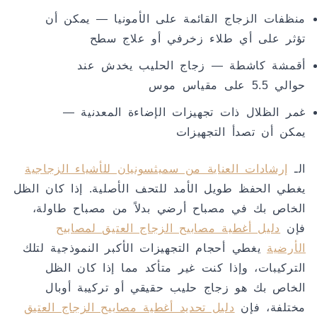
منظفات الزجاج القائمة على الأمونيا — يمكن أن
تؤثر على أي طلاء زخرفي أو علاج سطح
أقمشة كاشطة — زجاج الحليب يخدش عند
حوالي 5.5 على مقياس موس
غمر الظلال ذات تجهيزات الإضاءة المعدنية —
يمكن أن تصدأ التجهيزات
الـ
إرشادات العناية من سميثسونيان للأشياء الزجاجية
يغطي الحفظ طويل الأمد للتحف الأصلية. إذا كان الظل
الخاص بك في مصباح أرضي بدلاً من مصباح طاولة،
فإن
دليل أغطية مصابيح الزجاج العتيق لمصابيح
الأرضية
يغطي أحجام التجهيزات الأكبر النموذجية لتلك
التركيبات، وإذا كنت غير متأكد مما إذا كان الظل
الخاص بك هو زجاج حليب حقيقي أو تركيبة أوبال
مختلفة، فإن
دليل تحديد أغطية مصابيح الزجاج العتيق