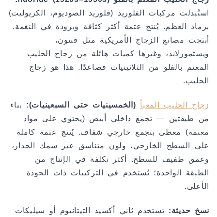
استُبدلت مركبات الفلوريد (فلوريد الصوديوم، الكريوليت)
برماد العظم. يُنتج عتمة أكثر كثافة وبرودة في النغمة.
أنتجت مصانع الزجاج الأمريكية مثل فنتون،
ويستمورلاند، وغيرها كميات هائلة من زجاج الحليب
المعتم بالفلو من الثلاثينيات فصاعدًا. هذا هو زجاج
الحليب.
زجاج الحليب المعبأ
(الخمسينيات حتى السبعينيات):
بناء
من طبقتين — تجمع داخلي أبيض (يحتوي على مواد
معتمة) مغطى بتجمع خارجي شفاف. يُنتج عتمة كاملة
على السطح الخارجي، ولون متناسق عبر سمك الجدار،
وعمق طفيف للسطح. أكثر تكلفة في الإنتاج من
الطبقة الواحدة؛ يُستخدم في التركيبات ذات الجودة
الأعلى.
نسخ حديثة:
تستخدم ثاني أكسيد التيتانيوم أو سيليكات