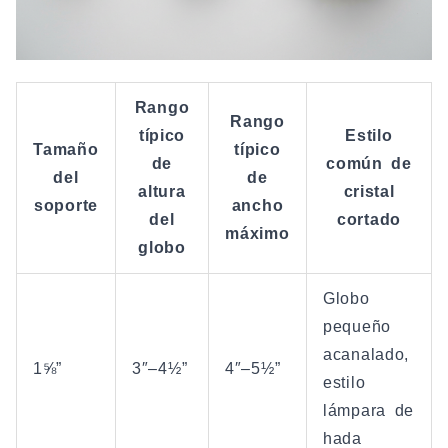
Rango
Rango
típico
Estilo
Tamaño
típico
de
común de
del
de
altura
cristal
soporte
ancho
del
cortado
máximo
globo
Globo
pequeño
acanalado,
1⅝”
3″–4½”
4″–5½”
estilo
lámpara de
hada