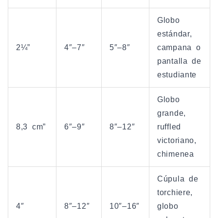
Globo
estándar,
2¼”
4″–7″
5″–8″
campana o
pantalla de
estudiante
Globo
grande,
8,3 cm”
6″–9″
8″–12″
ruffled
victoriano,
chimenea
Cúpula de
torchiere,
4″
8″–12″
10″–16″
globo