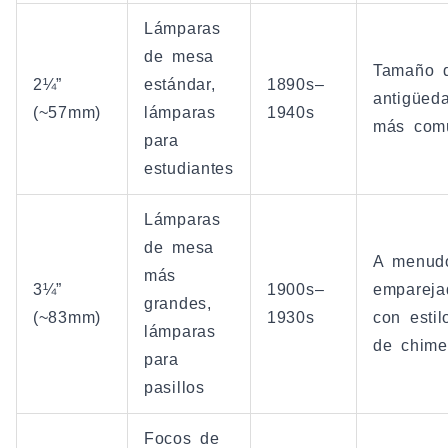
Lámparas
de mesa
Tamaño 
2¼”
estándar,
1890s–
antigüed
(~57mm)
lámparas
1940s
más com
para
estudiantes
Lámparas
de mesa
A menud
más
3¼”
1900s–
empareja
grandes,
(~83mm)
1930s
con estil
lámparas
de chim
para
pasillos
Focos de