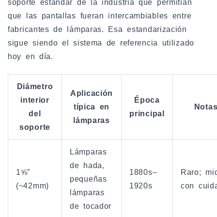
soporte estándar de la industria que permitían
que las pantallas fueran intercambiables entre
fabricantes de lámparas. Esa estandarización
sigue siendo el sistema de referencia utilizado
hoy en día.
Diámetro
Aplicación
interior
Época
típica en
Nota
del
principal
lámparas
soporte
Lámparas
de hada,
1⅝”
1880s–
Raro; mi
pequeñas
(~42mm)
1920s
con cuid
lámparas
de tocador