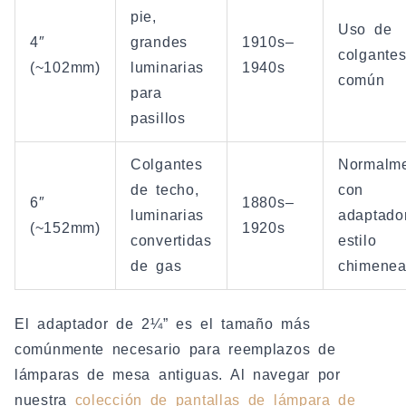
pie,
Uso de
4″
grandes
1910s–
colgante
(~102mm)
luminarias
1940s
común
para
pasillos
Colgantes
Normalm
de techo,
con
6″
1880s–
luminarias
adaptado
(~152mm)
1920s
convertidas
estilo
de gas
chimene
El adaptador de 2¼” es el tamaño más
comúnmente necesario para reemplazos de
lámparas de mesa antiguas. Al navegar por
nuestra
colección de pantallas de lámpara de