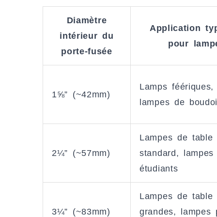
Diamètre
Application ty
intérieur du
pour lamp
porte-fusée
Lamps féériques, 
1⅝” (~42mm)
lampes de boudoi
Lampes de table
2¼” (~57mm)
standard, lampes
étudiants
Lampes de table 
3¼” (~83mm)
grandes, lampes 