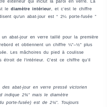
tre extérieur qui inclut la paroi en verre. La
st le
diamètre intérieur
, et c’est le chiffre
s disent qu'un abat-jour est “ 2¼ porte-fusée ”
un abat-jour en verre taillé pour la première
rebord et obtiennent un chiffre ¼”–½” plus
fusée. Les mâchoires du pied à coulisse
étroit de l'intérieur. C’est ce chiffre qu’il
des abat-jour en verre pressé victorien
rd indique 2¾” mais le diamètre
n du porte-fusée) est de 2¼”. Toujours