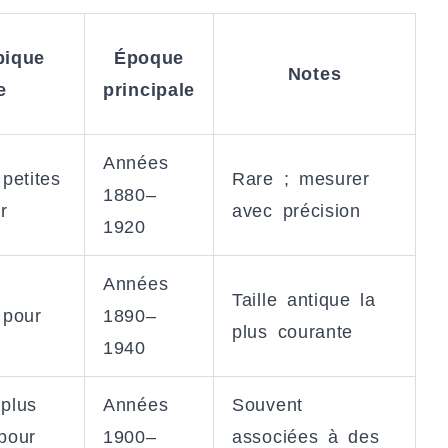
pique
Époque
Notes
e
principale
Années
petites
Rare ; mesurer
1880–
r
avec précision
1920
Années
Taille antique la
 pour
1890–
plus courante
1940
plus
Années
Souvent
pour
1900–
associées à des