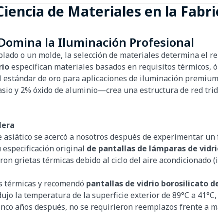
iencia de Materiales en la Fabri
 Domina la Iluminación Profesional
plado o un molde, la selección de materiales determina el re
rio
especifican materiales basados en requisitos térmicos, óp
el estándar de oro para aplicaciones de iluminación prem
otasio y 2% óxido de aluminio—crea una estructura de red t
lera
 asiático se acercó a nosotros después de experimentar un fr
 especificación original
de pantallas de lámparas de vidri
ron grietas térmicas debido al ciclo del aire acondicionado (
es térmicas y recomendó
pantallas de vidrio borosilicato 
jo la temperatura de la superficie exterior de 89°C a 41°C,
Cinco años después, no se requirieron reemplazos frente a má