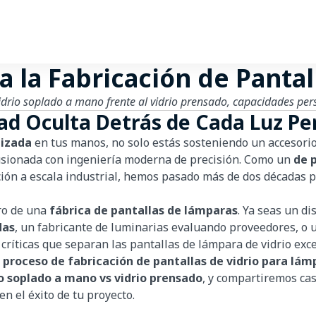
 la Fabricación de Pantal
idrio soplado a mano frente al vidrio prensado, capacidades per
ad Oculta Detrás de Cada Luz Pe
lizada
en tus manos, no solo estás sosteniendo un accesorio
o fusionada con ingeniería moderna de precisión. Como un
de 
ción a escala industrial, hemos pasado más de dos décadas p
tro de una
fábrica de pantallas de lámparas
. Ya seas un d
das
, un fabricante de luminarias evaluando proveedores, o 
s críticas que separan las pantallas de lámpara de vidrio ex
 proceso de fabricación de pantallas de vidrio para lám
o soplado a mano vs vidrio prensado
, y compartiremos ca
n el éxito de tu proyecto.