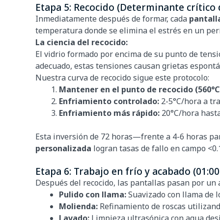
Etapa 5: Recocido (Determinante crítico 
Inmediatamente después de formar, cada
pantall
temperatura donde se elimina el estrés en un per
La ciencia del recocido:
El vidrio formado por encima de su punto de tensi
adecuado, estas tensiones causan grietas espontá
Nuestra curva de recocido sigue este protocolo:
Mantener en el punto de recocido (560°C
Enfriamiento controlado:
2-5°C/hora a tra
Enfriamiento más rápido:
20°C/hora hast
Esta inversión de 72 horas—frente a 4-6 horas p
personalizada
logran tasas de fallo en campo <0.
Etapa 6: Trabajo en frío y acabado (01:00
Después del recocido, las pantallas pasan por un 
Pulido con llama:
Suavizado con llama de l
Molienda:
Refinamiento de roscas utilizan
Lavado:
Limpieza ultrasónica con agua desi