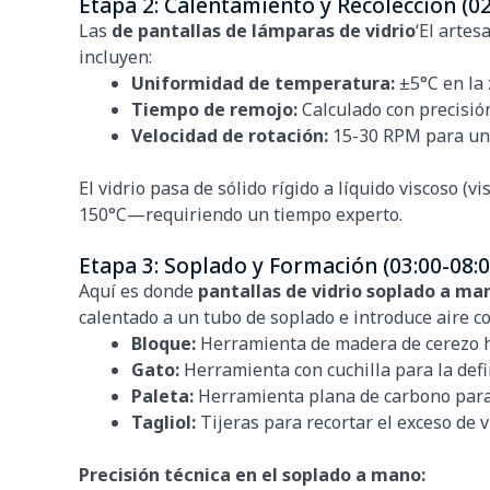
Etapa 2: Calentamiento y Recolección (02
Las
de pantallas de lámparas de vidrio
‘El artes
incluyen:
Uniformidad de temperatura:
±5°C en la
Tiempo de remojo:
Calculado con precisión
Velocidad de rotación:
15-30 RPM para una
El vidrio pasa de sólido rígido a líquido viscoso 
150°C—requiriendo un tiempo experto.
Etapa 3: Soplado y Formación (03:00-08:0
Aquí es donde
pantallas de vidrio soplado a ma
calentado a un tubo de soplado e introduce aire c
Bloque:
Herramienta de madera de cerezo h
Gato:
Herramienta con cuchilla para la defin
Paleta:
Herramienta plana de carbono para
Tagliol:
Tijeras para recortar el exceso de v
Precisión técnica en el soplado a mano: