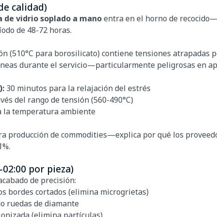
de calidad)
a de vidrio soplado a mano
entra en el horno de recocido—
íodo de 48-72 horas.
ón (510°C para borosilicato) contiene tensiones atrapadas p
neas durante el servicio—particularmente peligrosas en apli
):
30 minutos para la relajación del estrés
vés del rango de tensión (560-490°C)
a la temperatura ambiente
ara producción de commodities—explica por qué los proveed
1%.
-02:00 por pieza)
acabado de precisión:
os bordes cortados (elimina microgrietas)
do ruedas de diamante
onizada (elimina partículas)