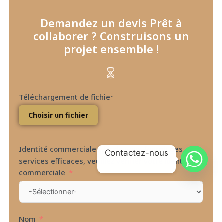
Demandez un devis Prêt à
collaborer ? Construisons un
projet ensemble !
Téléchargement de fichier
Choisir un fichier
Identité commerciale Afin de vous fournir des
Contactez-nous
services efficaces, veuillez vérifier votre identité
commerciale
Nom