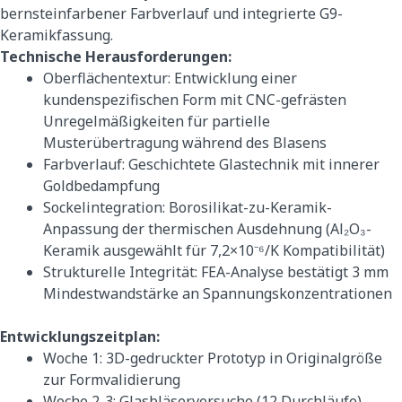
bernsteinfarbener Farbverlauf und integrierte G9-
Keramikfassung.
Technische Herausforderungen:
Oberflächentextur: Entwicklung einer
kundenspezifischen Form mit CNC-gefrästen
Unregelmäßigkeiten für partielle
Musterübertragung während des Blasens
Farbverlauf: Geschichtete Glastechnik mit innerer
Goldbedampfung
Sockelintegration: Borosilikat-zu-Keramik-
Anpassung der thermischen Ausdehnung (Al₂O₃-
Keramik ausgewählt für 7,2×10⁻⁶/K Kompatibilität)
Strukturelle Integrität: FEA-Analyse bestätigt 3 mm
Mindestwandstärke an Spannungskonzentrationen
Entwicklungszeitplan:
Woche 1: 3D-gedruckter Prototyp in Originalgröße
zur Formvalidierung
Woche 2-3: Glasbläserversuche (12 Durchläufe)