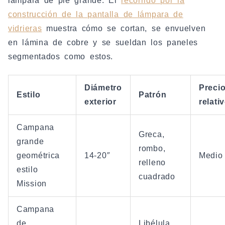
lámpara de pie grande. El
recorrido por la
construcción de la pantalla de lámpara de
vidrieras
muestra cómo se cortan, se envuelven
en lámina de cobre y se sueldan los paneles
segmentados como estos.
Diámetro
Preci
Estilo
Patrón
exterior
relati
Campana
Greca,
grande
rombo,
geométrica
14-20″
Medio
relleno
estilo
cuadrado
Mission
Campana
de
Libélula,