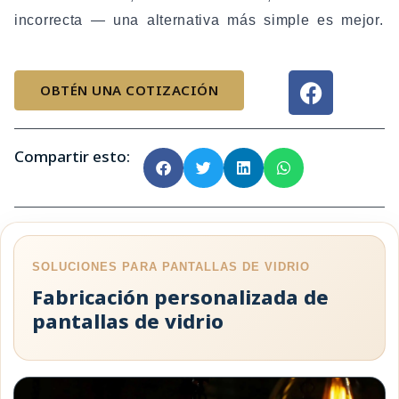
incorrecta — una alternativa más simple es mejor.
F
a
OBTÉN UNA COTIZACIÓN
c
e
b
Compartir esto:
o
o
k
SOLUCIONES PARA PANTALLAS DE VIDRIO
Fabricación personalizada de
pantallas de vidrio