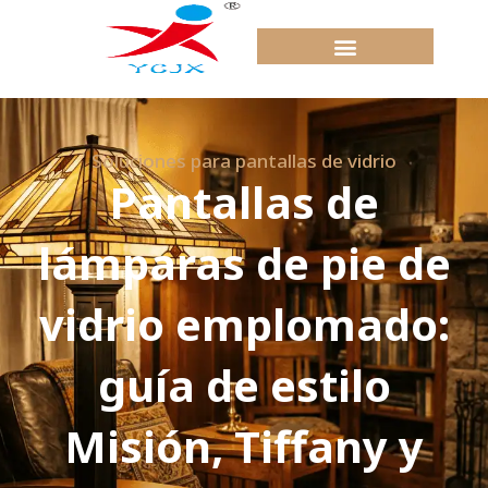
Saltar
al
contenido
Soluciones para pantallas de vidrio
Pantallas de
lámparas de pie de
vidrio emplomado:
guía de estilo
Misión, Tiffany y