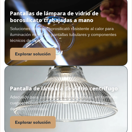
Pantallas de lámpara de vidrio de
borosilicato trabajadas a mano
Soluciones de vidrio borosilicato resistente al calor para
iluminación moderna, pantallas tubulares y componentes
técnicos de lámparas.
Explorar solución
Pantalla de lámpara de vidrio centrífugo
Adecuado para pantallas de vidrio redondas, en forma de
cuenco, cúpula y simétricas con superficies lisas y grosor
de pared controlado.
Explorar solución