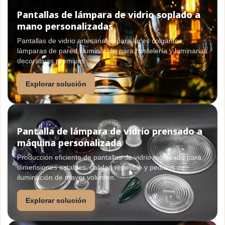
Pantallas de lámpara de vidrio soplado a
mano personalizadas
Pantallas de vidrio artesanales para luces colgantes,
lámparas de pared, iluminación para hostelería y luminarias
decorativas premium.
Explorar solución
Pantalla de lámpara de vidrio prensado a
máquina personalizada
Producción eficiente de pantallas de vidrio moldeado para
dimensiones estables, calidad repetible y pedidos de
iluminación de mayor volumen.
Explorar solución