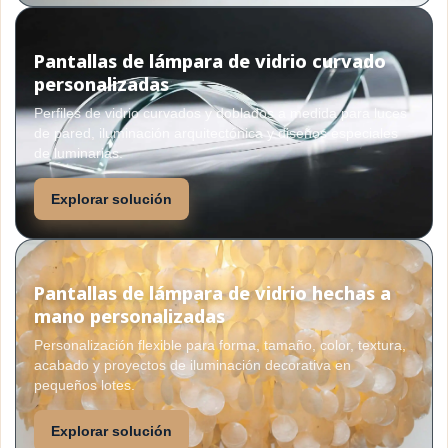
Pantallas de lámpara de vidrio curvado
personalizadas
Perfiles de vidrio curvados y doblados a medida para luces
de pared, iluminación arquitectónica y diseños especiales
de luminarias.
Explorar solución
Pantallas de lámpara de vidrio hechas a
mano personalizadas
Personalización flexible para forma, tamaño, color, textura,
acabado y proyectos de iluminación decorativa en
pequeños lotes.
Explorar solución