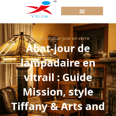
Passer
au
contenu
Solutions d'abat-jour en verre
Abat-jour de
lampadaire en
vitrail : Guide
Mission, style
Tiffany & Arts and