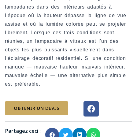
lampadaires dans des intérieurs adaptés à
l’époque où la hauteur dépasse la ligne de vue
assise et où la lumière colorée peut se projeter
librement. Lorsque ces trois conditions sont
réunies, un lampadaire à vitraux est l’un des
objets les plus puissants visuellement dans
l’éclairage décoratif résidentiel. Si une condition
manque — mauvaise hauteur, mauvais intérieur,
mauvaise échelle — une alternative plus simple
est préférable.
F
a
OBTENIR UN DEVIS
c
e
b
Partagez ceci :
o