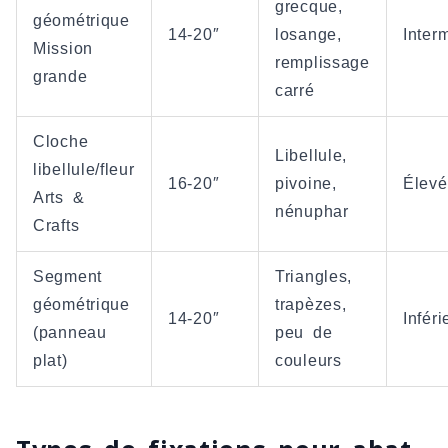
grecque,
géométrique
14-20″
losange,
Inter
Mission
remplissage
grande
carré
Cloche
Libellule,
libellule/fleur
16-20″
pivoine,
Élev
Arts &
nénuphar
Crafts
Segment
Triangles,
géométrique
trapèzes,
14-20″
Inféri
(panneau
peu de
plat)
couleurs