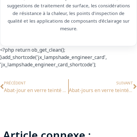
suggestions de traitement de surface, les considérations
de résistance à la chaleur, les points d'inspection de
qualité et les applications de composants d'éclairage sur
mesure.
<?php return ob_get_clean();
}add_shortcode('jx_lampshade_engineer_card',
'jx_lampshade_engineer_card_shortcode');
Préc
S
PRÉCÉDENT
SUIVANT
Abat-jour en verre teinté pour suspension : styles, dimensions et guide d'installation
Abat-jours en verre teinté personnalisés : Guide de production OEM, conception et commande
Article connexe :