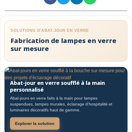
o
k
SOLUTIONS D'ABAT-JOUR EN VERRE
Fabrication de lampes en verre
sur mesure
Abat-jour en verre soufflé à la main
personnalisé
Abat-jours en verre faits à la main pour lampes
suspendues, lampes murales, éclairage d'hospitalité et
luminaires décoratifs haut de gamme.
Explorer la solution