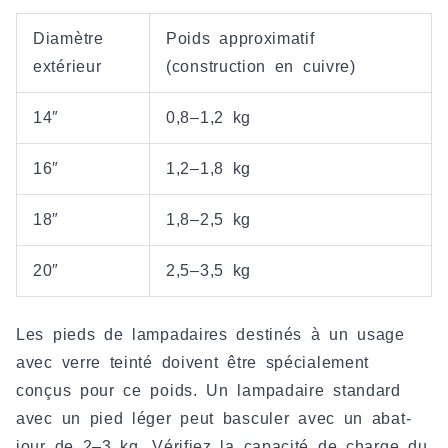
Diamètre
Poids approximatif
extérieur
(construction en cuivre)
14″
0,8–1,2 kg
16″
1,2–1,8 kg
18″
1,8–2,5 kg
20″
2,5–3,5 kg
Les pieds de lampadaires destinés à un usage
avec verre teinté doivent être spécialement
conçus pour ce poids. Un lampadaire standard
avec un pied léger peut basculer avec un abat-
jour de 2–3 kg. Vérifiez la capacité de charge du