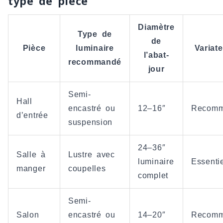
type de pièce
Diamètre
Type de
de
Pièce
luminaire
Variat
l’abat-
recommandé
jour
Semi-
Hall
encastré ou
12–16″
Recom
d’entrée
suspension
24–36″
Salle à
Lustre avec
luminaire
Essenti
manger
coupelles
complet
Semi-
Salon
encastré ou
14–20″
Recom