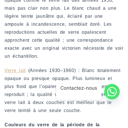
opaque comme le verre lait des années 1950,
mais pas clair non plus. Le blanc chaud a une
légère teinte jaunâtre qui, éclairé par une
ampoule à incandescence, semblait doré. Les
reproductions actuelles de verre opalescent
approchent cette qualité ; une correspondance
exacte avec un original victorien nécessite de voir
un échantillon.
Verre lait
(Années 1930–1960) : Blanc totalement
opaque ou presque opaque. Plus lumineux et
plus froid que l’opalescent victorien. Largement
Contactez-nous
reproduit ; la qualité varie considérablement. Le
verre lait à deux couches est meilleur que le
verre teinté à une seule couche.
Couleurs du verre de la période de la