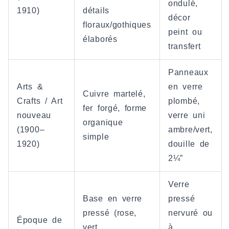
ondulé,
1910)
détails
décor
floraux/gothiques
peint ou
élaborés
transfert
Panneaux
Arts &
en verre
Cuivre martelé,
Crafts / Art
plombé,
fer forgé, forme
nouveau
verre uni
organique
(1900–
ambre/vert,
simple
1920)
douille de
2¼”
Verre
Base en verre
pressé
pressé (rose,
nervuré ou
Époque de
vert,
à