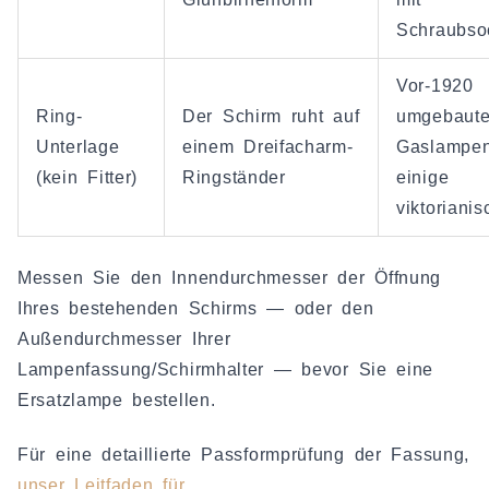
Schraubso
Vor-1920
Ring-
Der Schirm ruht auf
umgebaut
Unterlage
einem Dreifacharm-
Gaslampen
(kein Fitter)
Ringständer
einige
viktorianis
Messen Sie den Innendurchmesser der Öffnung
Ihres bestehenden Schirms — oder den
Außendurchmesser Ihrer
Lampenfassung/Schirmhalter — bevor Sie eine
Ersatzlampe bestellen.
Für eine detaillierte Passformprüfung der Fassung,
unser Leitfaden für