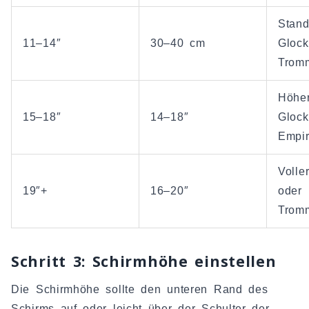
Stand
11–14″
30–40 cm
Glock
Trom
Höher
15–18″
14–18″
Glock
Empir
Volle
19″+
16–20″
oder
Tromm
Schritt 3: Schirmhöhe einstellen
Die Schirmhöhe sollte den unteren Rand des
Schirms auf oder leicht über der Schulter der