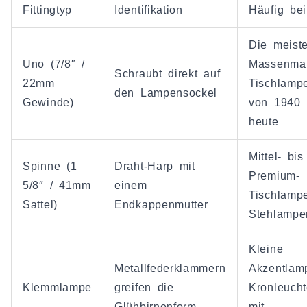
Fittingtyp
Identifikation
Häufig bei
Die meist
Uno (7/8″ /
Massenmar
Schraubt direkt auf
22mm
Tischlamp
den Lampensockel
Gewinde)
von 1940 
heute
Mittel- bis
Spinne (1
Draht-Harp mit
Premium-
5/8″ / 41mm
einem
Tischlamp
Sattel)
Endkappenmutter
Stehlampe
Kleine
Metallfederklammern
Akzentlam
Klemmlampe
greifen die
Kronleucht
Glühbirnenform
mit